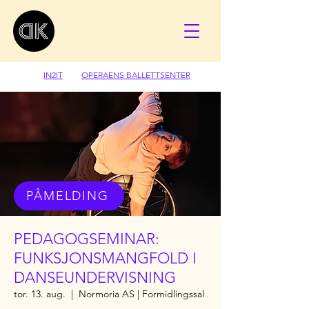
IN2IT
OPERAENS BALLETTSENTER
PÅMELDING
PEDAGOGSEMINAR:
FUNKSJONSMANGFOLD I
DANSEUNDERVISNING
tor. 13. aug.
  |  
Normoria AS | Formidlingssal