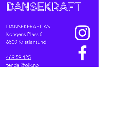
Dansekraft
DANSEKFRAFT AS
Kongens Plass 6
6509 Kristiansund
469 59 425
tendai@oik.no
Personvernerklæring