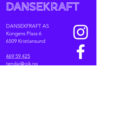
Dansekraft
DANSEKFRAFT AS
Kongens Plass 6
6509 Kristiansund
469 59 425
tendai@oik.no
Personvernerklæring