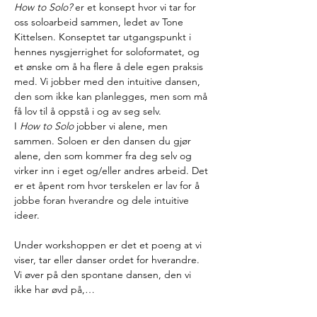
How to Solo? 
er et konsept hvor vi tar for 
oss soloarbeid sammen, ledet av Tone 
Kittelsen. Konseptet tar utgangspunkt i 
hennes nysgjerrighet for soloformatet, og 
et ønske om å ha flere å dele egen praksis 
med. Vi jobber med den intuitive dansen, 
den som ikke kan planlegges, men som må 
få lov til å oppstå i og av seg selv.
I 
How to Solo 
jobber vi alene, men 
sammen. Soloen er den dansen du gjør 
alene, den som kommer fra deg selv og 
virker inn i eget og/eller andres arbeid. Det 
er et åpent rom hvor terskelen er lav for å 
jobbe foran hverandre og dele intuitive 
ideer.
Under workshoppen er det et poeng at vi 
viser, tar eller danser ordet for hverandre. 
Vi øver på den spontane dansen, den vi 
ikke har øvd på,…