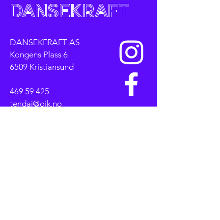
Dansekraft
DANSEKFRAFT AS
Kongens Plass 6
6509 Kristiansund
469 59 425
tendai@oik.no
Personvernerklæring