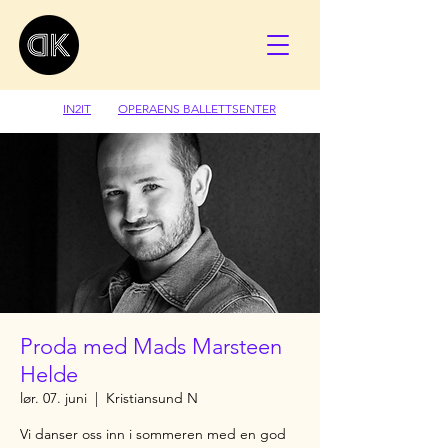
IN2IT
OPERAENS BALLETTSENTER
Proda med Mads Marsteen
Helde
lør. 07. juni
  |  
Kristiansund N
Vi danser oss inn i sommeren med en god