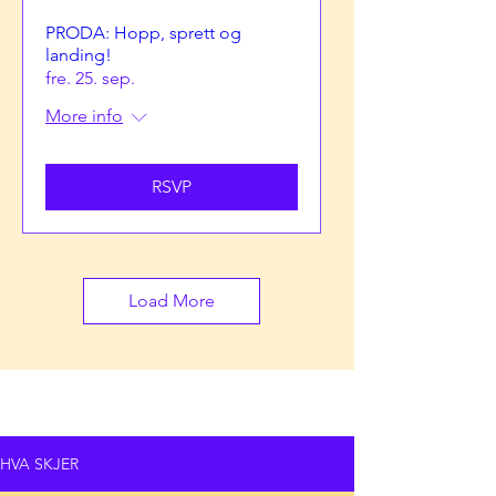
PRODA: Hopp, sprett og
landing!
fre. 25. sep.
More info
RSVP
Load More
ALLE NYHETER
HVA SKJER