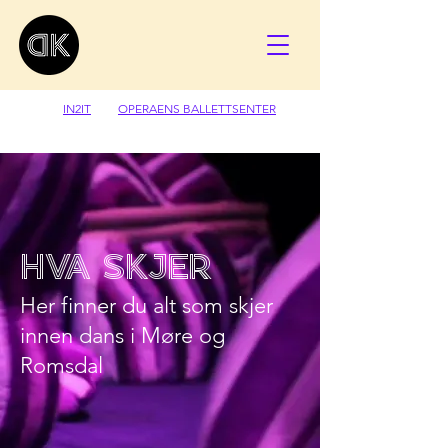
IN2IT
OPERAENS BALLETTSENTER
hva skjer
Her finner du alt som skjer
innen dans i Møre og
Romsdal