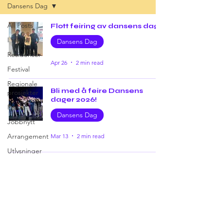
Dansens Dag
All Posts
Flott feiring av dansens dag
I fokus
Dansens Dag
Residenser
Apr 26
2 min read
Festival
Regionale
Bli med å feire Dansens
prosjekter
dager 2026!
Proda
Dansens Dag
Jobbnytt
Arrangement
Mar 13
2 min read
Utlysninger
Dansens dag 26. april
Forestilling
Dansens Dag
I bevegelse
Dansens Dag
Mar 7, 2025
1 min read