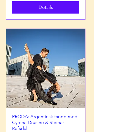
Details
PRODA: Argentinsk tango med
Cyrena Drusine & Steinar
Refsdal