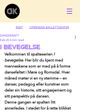
IN2IT
OPERAENS BALLETTSENTER
DANSEKRAFT
Feb 25
5 min read
I bevegelse
Velkommen til spalteserien 
I 
bevegelse
. Her blir du kjent med 
menneskene som er med på å forme 
dansefeltet i Møre og Romsdal. Hver 
måned møter vi en ny stemme – en 
danser, pedagog eller kunstner som 
deler sin historie, sitt engasjement og 
sitt perspektiv på dansen.
Denne gangen er spalten litt 
annerledes. I stedet for å rette blikket 