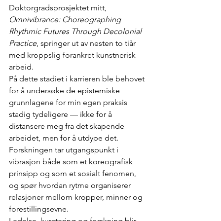
Doktorgradsprosjektet mitt, 
Omnivibrance: Choreographing 
Rhythmic Futures Through Decolonial 
Practice
, springer ut av nesten to tiår 
med kroppslig forankret kunstnerisk 
arbeid.
På dette stadiet i karrieren ble behovet 
for å undersøke de epistemiske 
grunnlagene for min egen praksis 
stadig tydeligere — ikke for å 
distansere meg fra det skapende 
arbeidet, men for å utdype det.
Forskningen tar utgangspunkt i 
vibrasjon både som et koreografisk 
prinsipp og som et sosialt fenomen, 
og spør hvordan rytme organiserer 
relasjoner mellom kropper, minner og 
forestillingsevne.
Ledelse, kuratering og forskning blir 