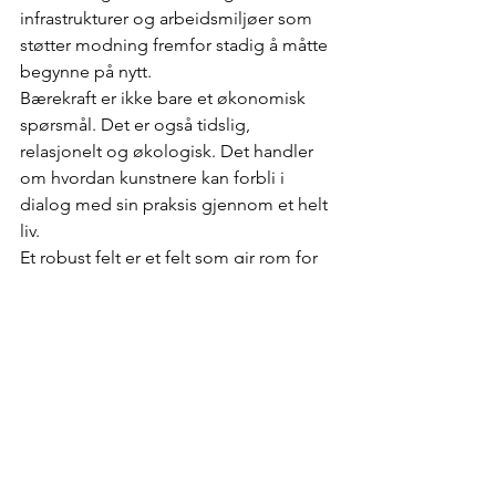
infrastrukturer og arbeidsmiljøer som 
støtter modning fremfor stadig å måtte 
begynne på nytt.
Bærekraft er ikke bare et økonomisk 
spørsmål. Det er også tidslig, 
relasjonelt og økologisk. Det handler 
om hvordan kunstnere kan forbli i 
dialog med sin praksis gjennom et helt 
liv.
Et robust felt er et felt som gir rom for 
fordypning — og som forstår at 
fordypning krever tid.
Hva er det som fortsatt 
motiverer deg?
Det som fortsatt motiverer meg, er 
møtet — øyeblikket når kropper 